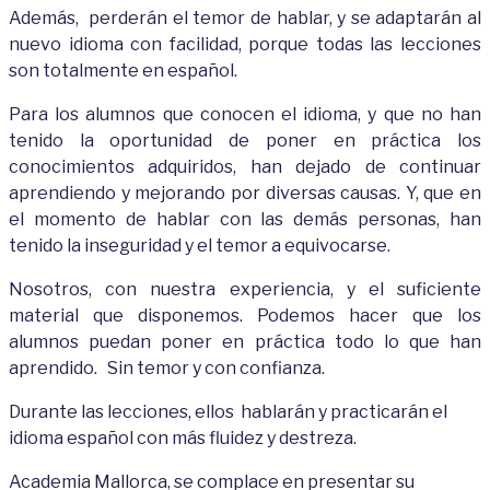
A
de
más, per
de
rán el temor
de
hablar, y se adaptarán al
nuevo idioma con facilidad, porque todas las lecciones
son totalmente en español.
Para
los alumnos que conocen el idioma, y que no han
tenido la oportunidad
de
poner en práctica los
conocimientos adquiridos, han
de
jado
de continuar
aprendiendo y mejorando
por diversas causas. Y, que en
el momento de hablar con las
de
más personas, han
tenido la inseguridad y el temor a equivocarse.
Nosotros, con nuestra experiencia, y el suficiente
material que disponemos. Po
de
mos hacer que los
alumnos puedan poner en práctica todo lo que han
aprendido. Sin temor y con confianza.
Durante las lecciones, ellos hablarán y practicarán el
idioma español con más fluidez y destreza.
Aca
de
mia Mallorca, se complace en presentar su