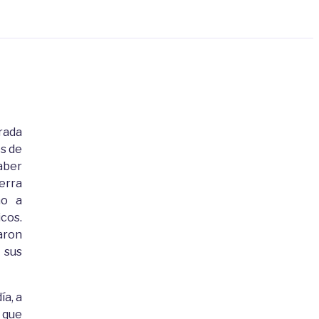
rada
s de
aber
erra
no a
cos.
aron
 sus
ía, a
 que