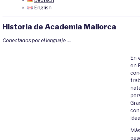
Deutsch
English
Historia de Academia Mallorca
Conectados por el lenguaje…..
En 
en 
con
tra
nat
per
Gra
con
idea
Más 
pes