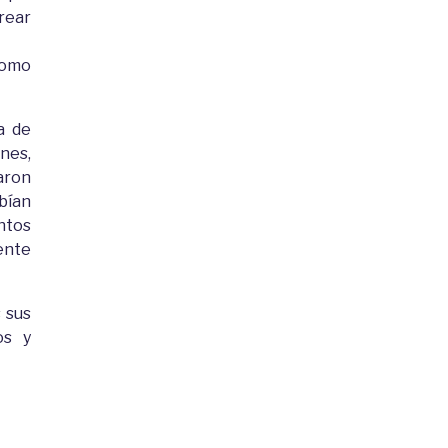
rear
como
a de
nes,
aron
bían
ntos
ente
 sus
os y