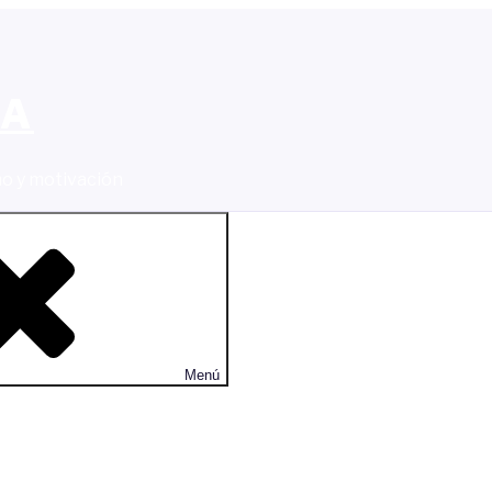
CA
o y motivación
Menú