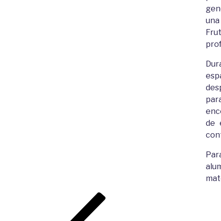
gen
una 
Fru
prof
Dur
esp
des
par
enc
de 
con
Par
alu
mate
Navegación
Entrada
de
anterior: