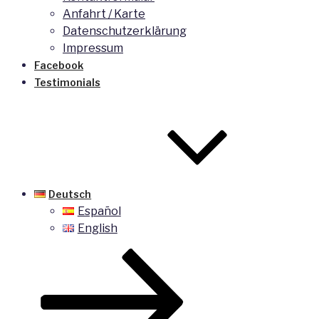
Anfahrt / Karte
Datenschutzerklärung
Impressum
Facebook
Testimonials
Deutsch
Español
English
Zum
Inhalt
nach
unten